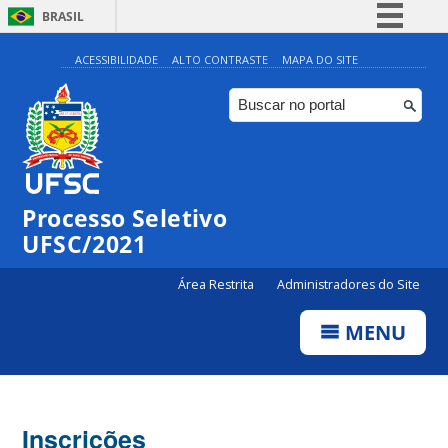
BRASIL
Simplifique!
ACESSIBILIDADE
ALTO CONTRASTE
MAPA DO SITE
Comunica BR
Participe
Acesso à informação
Legislação
Processo Seletivo
Canais
UFSC/2021
Área Restrita
Administradores do Site
MENU
Inscrições